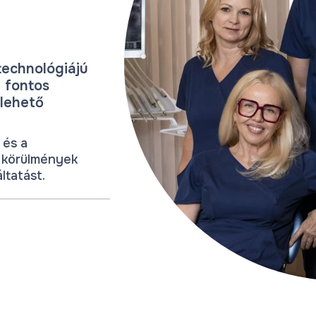
technológiájú
 fontos
 lehető
 és a
s körülmények
ltatást.