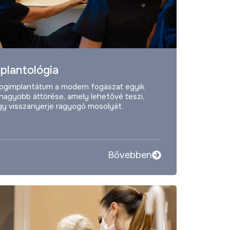
plantológia
fogimplantátum a modern fogászat egyik
nagyobb áttörése, amely lehetővé teszi,
y visszanyerje ragyogó mosolyát.
Bővebben