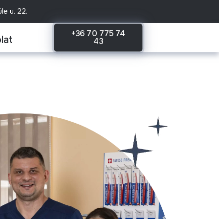
e u. 22.
+36 70 775 74
lat
43