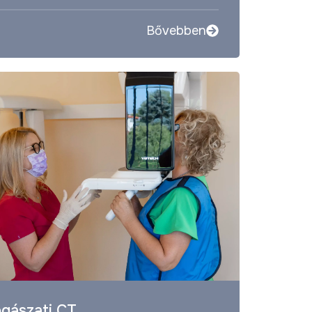
Bővebben
gászati CT,