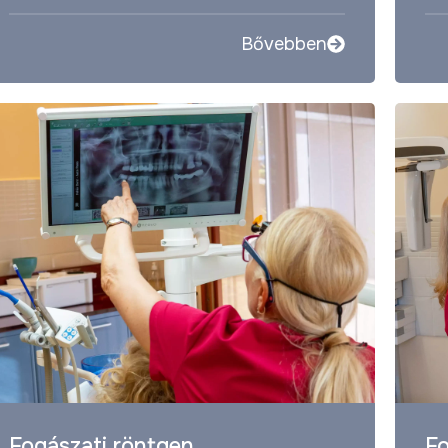
Bővebben
Fogászati röntgen,
Fo