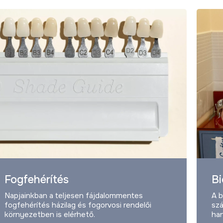
Fogfehérítés
Bi
Napjainkban a teljesen fájdalommentes
A b
fogfehérítés házilag és fogorvosi rendelői
szá
környezetben is elérhető.
han