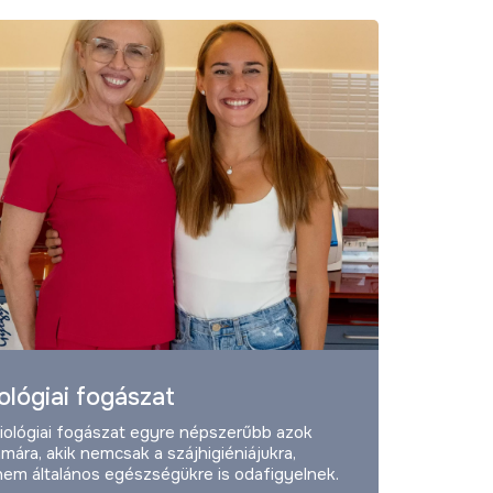
ológiai fogászat
iológiai fogászat egyre népszerűbb azok
mára, akik nemcsak a szájhigiéniájukra,
em általános egészségükre is odafigyelnek.