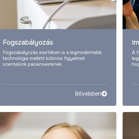
Fogszabályozás
Im
Fogszabályozás esetében is a legmodernebb
A 
technológia mellett különös figyelmet
leg
szentelünk pácienseinknek.
hog
Bővebben