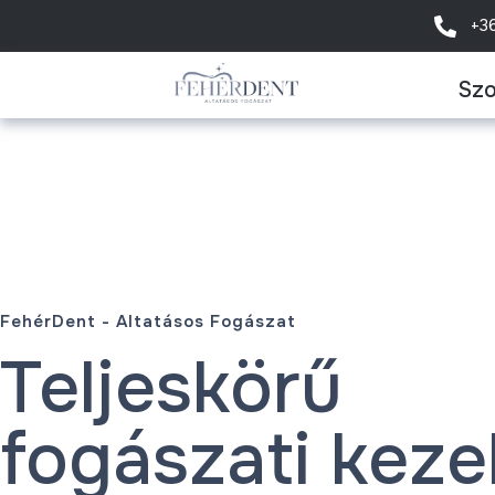
+3
Szo
FehérDent - Altatásos Fogászat
Teljeskörű
fogászati keze