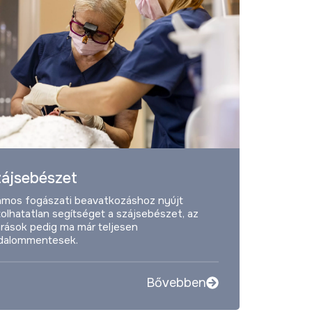
ájsebészet
ámos fogászati beavatkozáshoz nyújt
olhatatlan segítséget a szájsebészet, az
árások pedig ma már teljesen
jdalommentesek.
Bővebben