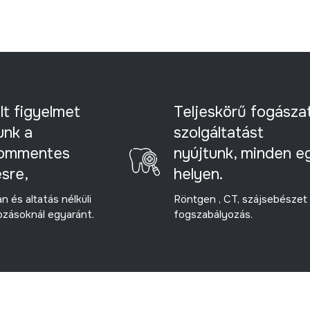
lt figyelmet
Teljeskörű fogászat
unk a
szolgáltatást
lommentes
nyújtunk, minden e
ésre,
helyen.
n és altatás nélküli
Röntgen , CT, szájsebészet
zásoknál egyaránt.
fogszabályozás.