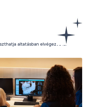
zthatja altatásban elvégezve is.