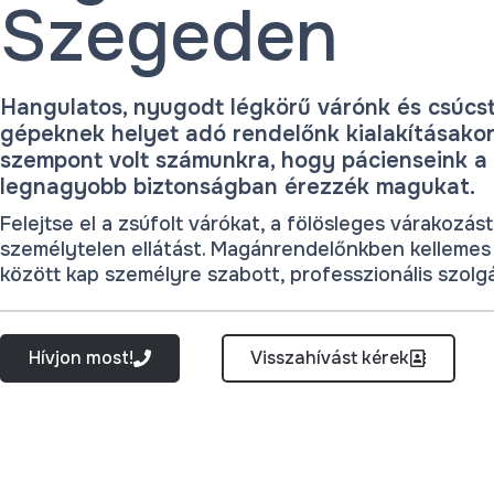
Szegeden
Hangulatos, nyugodt légkörű várónk és csúcs
gépeknek helyet adó rendelőnk kialakításakor
szempont volt számunkra, hogy pácienseink a
legnagyobb biztonságban érezzék magukat.
Felejtse el a zsúfolt várókat, a fölösleges várakozást
személytelen ellátást. Magánrendelőnkben kelleme
között kap személyre szabott, professzionális szolgá
Hívjon most!
Visszahívást kérek