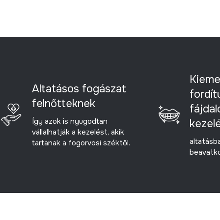
Kieme
Altatásos fogászat
fordít
felnőtteknek
fájda
Így azok is nyugodtan
kezel
vállalhatják a kezelést, akik
altatásba
tartanak a fogorvosi széktől.
beavatko