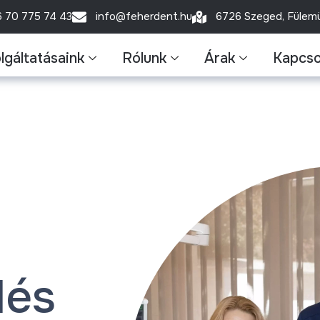
6 70 775 74 43
info@feherdent.hu
6726 Szeged, Fülemül
lgáltatásaink
Rólunk
Árak
Kapcso
lés