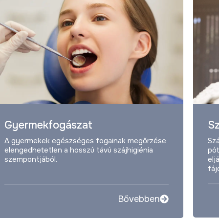
Gyermekfogászat
Sz
A gyermekek egészséges fogainak megőrzése
Sz
elengedhetetlen a hosszú távú szájhigiénia
pót
szempontjából.
elj
fá
Bővebben