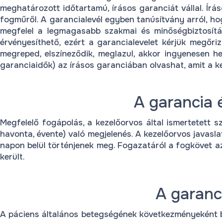
meghatározott időtartamú, írásos garanciát vállal. Írás
fogműről. A garancialevél egyben tanúsítvány arról, h
megfelel a legmagasabb szakmai és minőségbiztosítás
érvényesíthető, ezért a garancialevelet kérjük megőriz
megreped, elszíneződik, meglazul, akkor ingyenesen hely
garanciaidők) az írásos garanciában olvashat, amit a ke
A garancia 
Megfelelő fogápolás, a kezelőorvos által ismertetett sz
havonta, évente) való megjelenés. A kezelőorvos javaslat
napon belül történjenek meg. Fogazatáról a fogkövet az e
került.
A garanci
A páciens általános betegségének következményeként be