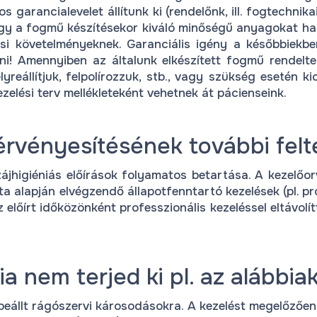
os garancialevelet állítunk ki (rendelőnk, ill. fogtechn
ogy a fogmű készítésekor kiváló minőségű anyagokat has
i követelményeknek. Garanciális igény a későbbiekben
ni! Amennyiben az általunk elkészített fogmű rendeltet
reállítjuk, felpolírozzuk, stb., vagy szükség esetén kic
zelési terv mellékleteként vehetnek át pácienseink.
érvényesítésének további felté
ájhigiéniás előírások folyamatos betartása. A kezelőorv
a alapján elvégzendő állapotfenntartó kezelések (pl. prot
lőírt időközönként professzionális kezeléssel eltávolítt
a nem terjed ki pl. az alábbiak
állt rágószervi károsodásokra. A kezelést megelőzően i