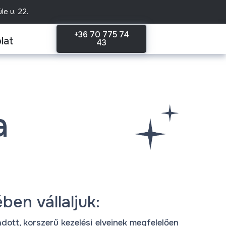
e u. 22.
+36 70 775 74
lat
43
a
ben vállaljuk:
ott, korszerű kezelési elveinek megfelelően