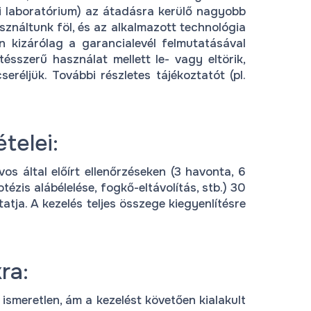
ikai laboratórium) az átadásra kerülő nagyobb
ználtunk föl, és az alkalmazott technológia
 kizárólag a garancialevél felmutatásával
ésszerű használat mellett le- vagy eltörik,
seréljük. További részletes tájékoztatót (pl.
telei:
os által előírt ellenőrzéseken (3 havonta, 6
ézis alábélelése, fogkő-eltávolítás, stb.) 30
atja. A kezelés teljes összege kiegyenlítésre
ra:
smeretlen, ám a kezelést követően kialakult