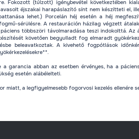
e. Fokozott (túlzott) igénybevétel következtében kial
javasolt éjszakai harapáslazító sínt nem készítteti el, 
attanása lehet.) Porcelán héj esetén a héj megfeszíté
ogmű-sérülésre. A restauráción házilag végzett átalak
páciens többszöri távolmaradása teszi indokolttá. Az á
d készítését követően begyulladt fog elmaradt gyökérk
sbe beleavatkoztak. A kivehető fogpótlások időnként
yökérkezelésekre**.
re a garancia abban az esetben érvényes, ha a pácien
kség esetén alábélelteti.
r miatt, a legfigyelmesebb fogorvosi kezelés ellenére s