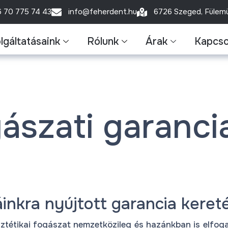
6 70 775 74 43
info@feherdent.hu
6726 Szeged, Fülemül
lgáltatásaink
Rólunk
Árak
Kapcso
ászati garanci
nkra nyújtott garancia kereté
tétikai fogászat nemzetközileg és hazánkban is elfogad