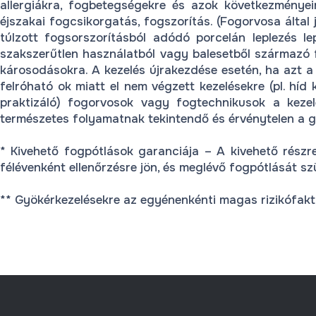
allergiákra, fogbetegségekre és azok következményeir
éjszakai fogcsikorgatás, fogszorítás. (Fogorvosa által 
túlzott fogsorszorításból adódó porcelán leplezés lep
szakszerűtlen használatból vagy balesetből származó f
károsodásokra. A kezelés újrakezdése esetén, ha azt a 
felróható ok miatt el nem végzett kezelésekre (pl. hí
praktizáló) fogorvosok vagy fogtechnikusok a kezelé
természetes folyamatnak tekintendő és érvénytelen a g
* Kivehető fogpótlások garanciája – A kivehető rész
félévenként ellenőrzésre jön, és meglévő fogpótlását szü
** Gyökérkezelésekre az egyénenkénti magas rizikófakto