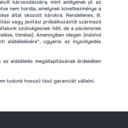
akult károsodásokra, mint amilyenek pl. az
illetve nem hordja, amelynek következménye a
se által okozott károkra. Rendellenes, ill.
ítási vagy javítási próbálkozástól származó
ltalunk szükségesnek ítélt, de a páciensnek
ezelése, tömése). Amennyiben idegen (máshol
i alábélelésére*, ugyanis az ínysüllyedés
s az alábélelés megállapításának érdekében
em tudunk hosszú távú garanciát vállalni.