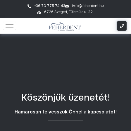
+36 70 775 74 43
info@feherdent.hu
6726 Szeged, Fülemüle u. 22.
Köszönjük üzenetét!
Hamarosan felvesszük Önnel a kapcsolatot!