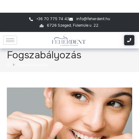
+36 70 775 74 43
info@feherdent.hu
6726 Szeged, Fülemüle u. 22.
Fogszabályozás
>
Fogszabályozás