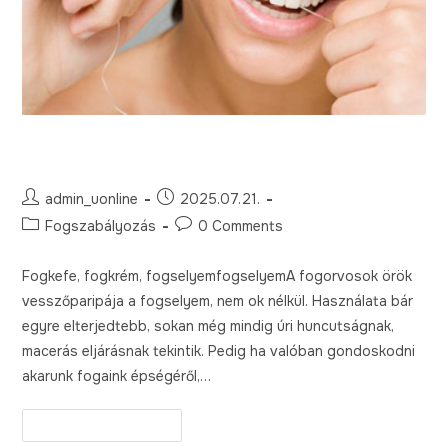
A fogselyem helyes használata
admin_uonline
2025.07.21.
Fogszabályozás
0 Comments
Fogkefe, fogkrém, fogselyemfogselyemA fogorvosok örök
vesszőparipája a fogselyem, nem ok nélkül. Használata bár
egyre elterjedtebb, sokan még mindig úri huncutságnak,
macerás eljárásnak tekintik. Pedig ha valóban gondoskodni
akarunk fogaink épségéről,…
Continue Reading