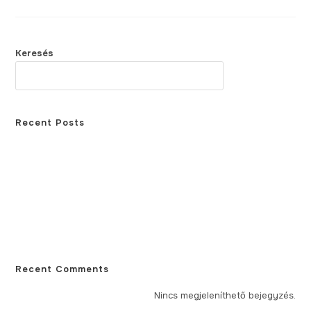
Keresés
KERESÉS
Recent Posts
Élőlények a szájban – Mindent a szájflóráról!
Miért hatékonyabb a Pitts 21 fogszabályozó készülék, mint a
hagyományos fogszabályozó?
Mi okozhatja a fehér fogínyt?
Miért nem szabad foghúzás után dohányozni?
Milyen tünetei vannak a gyökércsúcs körüli gyulladásnak?
Recent Comments
Nincs megjeleníthető bejegyzés.