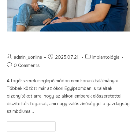
Fogékszer – Érvek és ellenérvek
admin_uonline
2025.07.21.
Implantológia
0 Comments
A fogékszerek meglepő módon nem korunk találmányai.
Többek között már az ókori Egyiptomban is találtak
bizonyítékot arra, hogy az akkori emberek előszeretettel
díszítették fogaikat, ami nagy valószínűséggel a gazdagság
szimbóluma…
Continue Reading