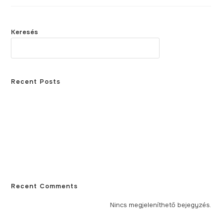
Keresés
KERESÉS
Recent Posts
Élőlények a szájban – Mindent a szájflóráról!
Miért hatékonyabb a Pitts 21 fogszabályozó készülék, mint a
hagyományos fogszabályozó?
Mi okozhatja a fehér fogínyt?
Miért nem szabad foghúzás után dohányozni?
Milyen tünetei vannak a gyökércsúcs körüli gyulladásnak?
Recent Comments
Nincs megjeleníthető bejegyzés.