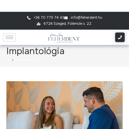
+36 70 775 74 43
info@feherdent.hu
6726 Szeged, Fülemüle u. 22.
Implantológia
>
Implantológia